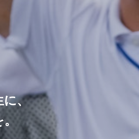
生に、
を。