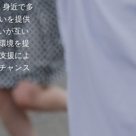
、身近で多
いを提供
いが互い
環境を提
支援によ
チャンス